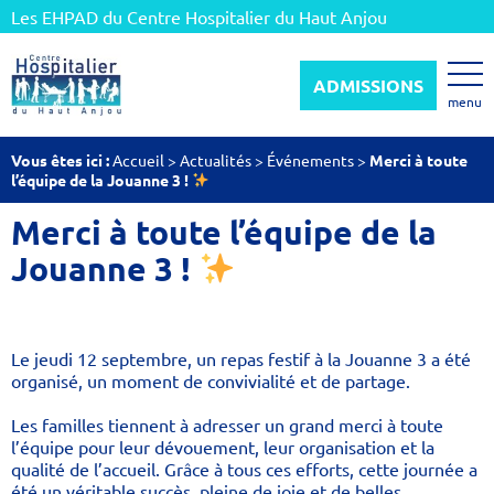
Les EHPAD du Centre Hospitalier du Haut Anjou
ADMISSIONS
menu
Vous êtes ici :
Accueil
>
Actualités
>
Événements
>
Merci à toute
l’équipe de la Jouanne 3 !
Merci à toute l’équipe de la
Jouanne 3 !
Le jeudi 12 septembre, un repas festif à la Jouanne 3 a été
organisé, un moment de convivialité et de partage.
Les familles tiennent à adresser un grand merci à toute
l’équipe pour leur dévouement, leur organisation et la
qualité de l’accueil. Grâce à tous ces efforts, cette journée a
été un véritable succès, pleine de joie et de belles